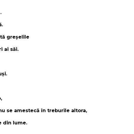
.
ă.
ată greșelile
 ai săi.
și.
,
nu se amestecă în treburile altora,
e din lume.