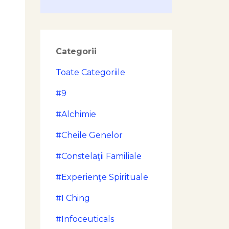
Categorii
Toate Categoriile
#9
#alchimie
#cheile Genelor
#constelaţii Familiale
#experienţe Spirituale
#i Ching
#infoceuticals