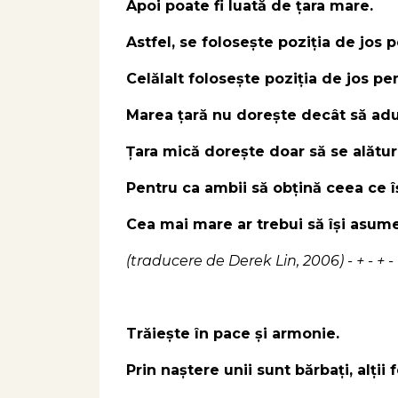
Apoi poate fi luată de țara mare.
Astfel, se folosește poziția de jos p
Celălalt folosește poziția de jos pent
Marea țară nu dorește decât să adu
Țara mică dorește doar să se alătur
Pentru ca ambii să obțină ceea ce î
Cea mai mare ar trebui să își asume
(traducere de Derek Lin, 2006) - + - + - 
Trăiește în pace și armonie.
Prin naștere unii sunt bărbați, alții 