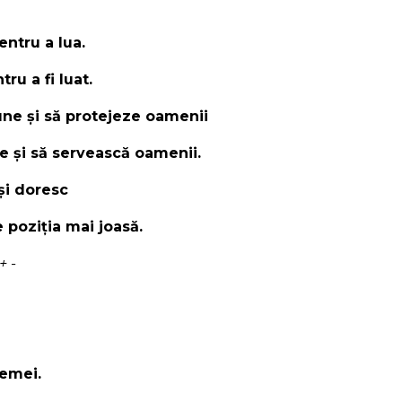
entru a lua.
ru a fi luat.
ne și să protejeze oamenii
e și să servească oamenii.
și doresc
 poziția mai joasă.
+ -
femei.