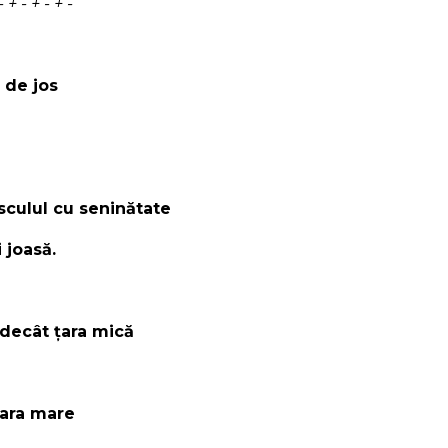
 - + - + -
 de jos
culul cu seninătate
 joasă.
 decât țara mică
țara mare