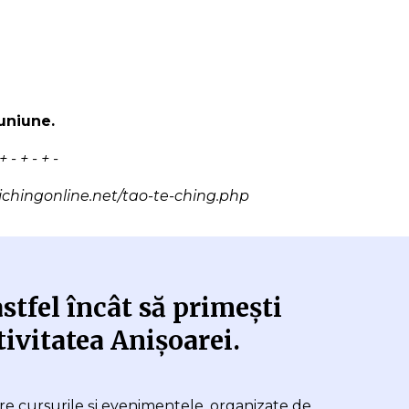
uniune.
- + - + -
ichingonline.net/tao-te-ching.php
stfel încât să primești
tivitatea Anișoarei.
spre cursurile și evenimentele, organizate de