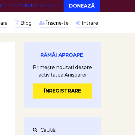
sține activitatea Anișoarei
ara
Blog
Înscrie-te
Intrare
RĂMÂI APROAPE
Primește noutăți despre
activitatea Anișoarei
ÎNREGISTRARE