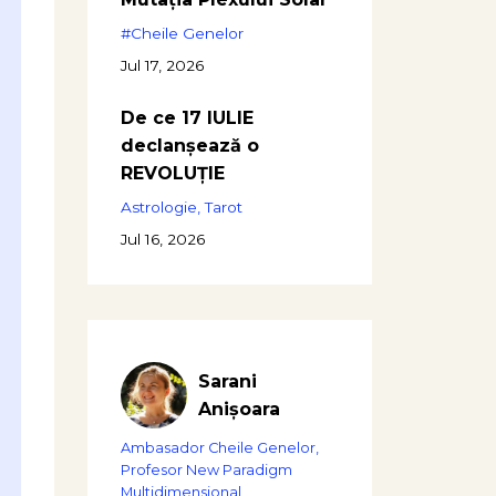
#cheile Genelor
Jul 17, 2026
De ce 17 IULIE
declanșează o
REVOLUȚIE
Astrologie
Tarot
Jul 16, 2026
Sarani
Anișoara
Ambasador Cheile Genelor,
Profesor New Paradigm
Multidimensional