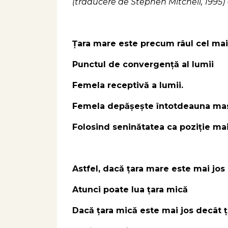
(traducere de Stephen Mitchell, 1995) - +
Țara mare este precum râul cel mai
Punctul de convergenţă al lumii
Femela receptivă a lumii.
Femela depăşeşte întotdeauna mas
Folosind seninătatea ca poziție mai
Astfel, dacă țara mare este mai jos
Atunci poate lua țara mică
Dacă țara mică este mai jos decât 