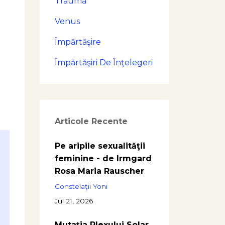
Traumă
Venus
Împărtăşire
Împărtăşiri De Înţelegeri
Articole Recente
Pe aripile sexualităţii
feminine - de Irmgard
Rosa Maria Rauscher
Constelaţii Yoni
Jul 21, 2026
Mutația Plexului Solar