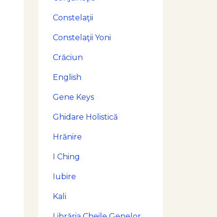
Constelaţii
Constelaţii Yoni
Crăciun
English
Gene Keys
Ghidare Holistică
Hrănire
I Ching
Iubire
Kali
Librăria Cheile Genelor