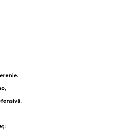
erenie.
ao,
efensivă.
ţ: