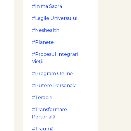
#inima Sacră
#legile Universului
#neshealth
#planete
#procesul Integrării
Vieţii
#program Online
#putere Personală
#terapie
#transformare
Personală
#traumă