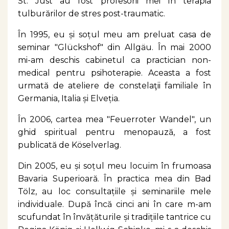
St. Just au fost profesorii mei în terapia
tulburărilor de stres post-traumatic.
În 1995, eu și soțul meu am preluat casa de
seminar "Glückshof" din Allgäu. În mai 2000
mi-am deschis cabinetul ca practician non-
medical pentru psihoterapie. Aceasta a fost
urmată de ateliere de constelaţii familiale în
Germania, Italia și Elveția.​
În 2006, cartea mea "Feuerroter Wandel", un
ghid spiritual pentru menopauză, a fost
publicată de Köselverlag.
Din 2005, eu și soțul meu locuim în frumoasa
Bavaria Superioară. În practica mea din Bad
Tölz, au loc consultațiile și seminariile mele
individuale. După încă cinci ani în care m-am
scufundat în învățăturile și tradițiile tantrice cu