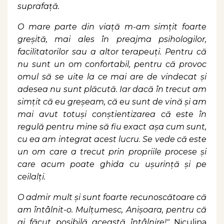
suprafață.
O mare parte din viață m-am simțit foarte
greșită, mai ales în preajma psihologilor,
facilitatorilor sau a altor terapeuți. Pentru că
nu sunt un om confortabil, pentru că provoc
omul să se uite la ce mai are de vindecat și
adesea nu sunt plăcută. Iar dacă în trecut am
simțit că eu greșeam, că eu sunt de vină și am
mai avut totuși conștientizarea că este în
regulă pentru mine să fiu exact așa cum sunt,
cu ea am integrat acest lucru. Se vede că este
un om care a trecut prin propriile procese și
care acum poate ghida cu ușurință și pe
ceilalți.
O admir mult și sunt foarte recunoscătoare că
am întâlnit-o. Mulțumesc, Anișoara, pentru că
ai făcut posibilă această întâlnire!"
Niculina