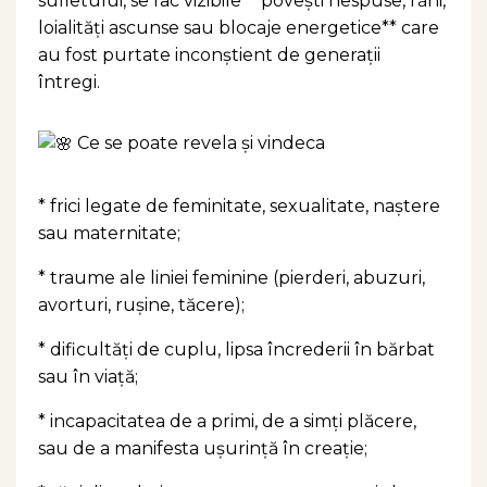
sufletului, se fac vizibile **povești nespuse, răni,
loialități ascunse sau blocaje energetice** care
au fost purtate inconștient de generații
întregi.
Ce se poate revela și vindeca
* frici legate de feminitate, sexualitate, naștere
sau maternitate;
* traume ale liniei feminine (pierderi, abuzuri,
avorturi, rușine, tăcere);
* dificultăți de cuplu, lipsa încrederii în bărbat
sau în viață;
* incapacitatea de a primi, de a simți plăcere,
sau de a manifesta ușurință în creație;