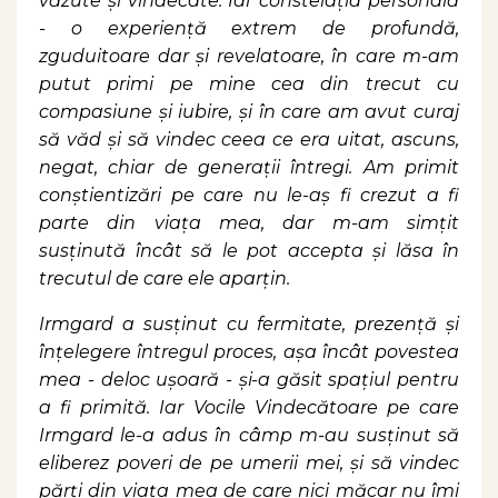
văzute și vindecate. Iar constelația personală
- o experiență extrem de profundă,
zguduitoare dar și revelatoare, în care m-am
putut primi pe mine cea din trecut cu
compasiune și iubire, și în care am avut curaj
să văd și să vindec ceea ce era uitat, ascuns,
negat, chiar de generații întregi. Am primit
conștientizări pe care nu le-aș fi crezut a fi
parte din viața mea, dar m-am simțit
susținută încât să le pot accepta și lăsa în
trecutul de care ele aparțin.
Irmgard a susținut cu fermitate, prezență și
înțelegere întregul proces, așa încât povestea
mea - deloc ușoară - și-a găsit spațiul pentru
a fi primită. Iar Vocile Vindecătoare pe care
Irmgard le-a adus în câmp m-au susținut să
eliberez poveri de pe umerii mei, și să vindec
părți din viața mea de care nici măcar nu îmi