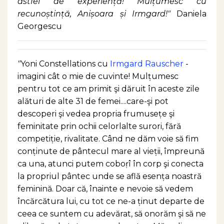
astfel de experiență! Mulțumesc cu
recunoștință, Anișoara și Irmgard!"
Daniela
Georgescu
"
Yoni Constellations cu
Irmgard Rauscher
-
imagini cât o mie de cuvinte!
Mulțumesc
pentru tot ce am primit şi dăruit în aceste zile
alături de alte 31 de femei....care-şi pot
descoperi şi vedea propria frumusețe şi
feminitate prin ochii celorlalte surori, fără
competiție, rivalitate. Când ne dăm voie să fim
conținute de pântecul mare al vieții, împreună
ca una, atunci putem coboṛî în corp şi conecta
la propriul pântec unde se află esența noastră
feminină. Doar că, înainte e nevoie să vedem
încărcătura lui, cu tot ce ne-a ținut departe de
ceea ce suntem cu adevărat, să onorăm şi să ne