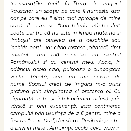
“Constelațiile Yoni”, facilitată de Imgard
Rauscher un spațiu pe care îl numește așa,
dar pe care eu îl simt mai aproape de mine
dacă îl numesc “Constelația Pântecului”,
poate pentru că nu este in limba materna si
limbajul are puterea de a deschide sau
închide porți. Dar când rostesc „pântec”, simt
imediat cum mă conectez cu centrul
Pământului și cu centrul meu. Acolo, în
adâncul acela cald, pulsează o cunoaștere
veche, tăcută, care nu are nevoie de
nume. Spațiul creat de Imgard m-a atins
profund prin simplitatea și prezența ei. Cu
siguranță, este și intelepciunea adusă prin
vârstă și prin experiență, insa conținerea
campului prin ușurința de a fi pentru mine a
fost un “mare Dar”, dar si ca o “Invitatie pentru
a privi in mine”. Am simțit acolo, ceva wow în