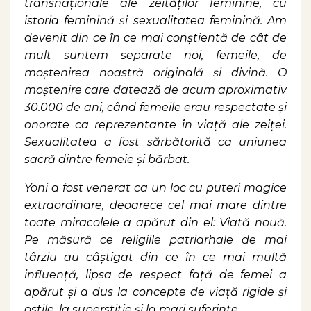
transnaționale ale zeităților feminine, cu
istoria feminină și sexualitatea feminină. Am
devenit din ce în ce mai conștientă de cât de
mult suntem separate noi, femeile, de
moștenirea noastră originală și divină. O
moștenire care datează de acum aproximativ
30.000 de ani, când femeile erau respectate și
onorate ca reprezentante în viață ale zeiței.
Sexualitatea a fost sărbătorită ca uniunea
sacră dintre femeie și bărbat.
Yoni a fost venerat ca un loc cu puteri magice
extraordinare, deoarece cel mai mare dintre
toate miracolele a apărut din el: Viață nouă.
Pe măsură ce religiile patriarhale de mai
târziu au câștigat din ce în ce mai multă
influență, lipsa de respect față de femei a
apărut și a dus la concepte de viață rigide și
ostile, la superstiție și la mari suferințe.