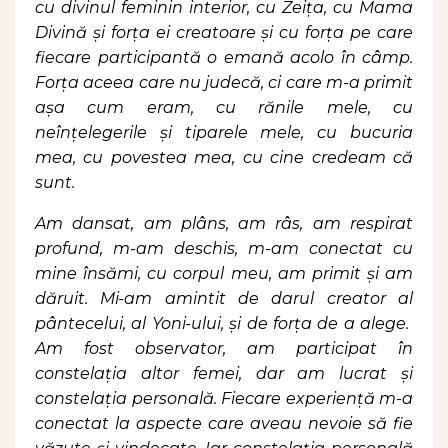
cu divinul feminin interior, cu Zeița, cu Mama
Divină și forța ei creatoare și cu forța pe care
fiecare participantă o emană acolo în câmp.
Forța aceea care nu judecă, ci care m-a primit
așa cum eram, cu rănile mele, cu
neînțelegerile și tiparele mele, cu bucuria
mea, cu povestea mea, cu cine credeam că
sunt.
Am dansat, am plâns, am râs, am respirat
profund, m-am deschis, m-am conectat cu
mine însămi, cu corpul meu, am primit și am
dăruit. Mi-am amintit de darul creator al
pântecelui, al Yoni-ului, și de forța de a alege.
Am fost observator, am participat în
constelația altor femei, dar am lucrat și
constelația personală. Fiecare experiență m-a
conectat la aspecte care aveau nevoie să fie