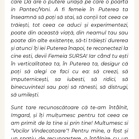
care Da are o putere uriașă pe care o poarta
in Pantec/Yoni. A fi femeie în Puterea ta
înseamnă să poți să stai, să conții tot ceea ce
trăiești, tot ceea ce aduci și experimentezi,
poate din această viață, din neamul tau sau
poate din alte existențe, să-ti trăiești durerea
și atunci îți iei Puterea înapoi, te reconectezi la
cine esti, devii Femeia SURSA! Iar când tu ești
în verticalitatea ta, în Puterea ta, desigur că
poți să alegi ce faci cu ea: să creezi, să
imputernicești, sa iubesti, să ridici, să
binecuvintezi sau poți să rănesti, să distrugi,
să umilești.
Sunt tare recunoscătoare că te-am întâlnit,
Imgard, și îți mulțumesc pentru tot ceea ce
am primit de la tine si prin tine! Multumesc si
"Vocilor Vindecatoare"! Pentru mine, a fost și
un spațiu de recunoaștere, o întâlnire cu un