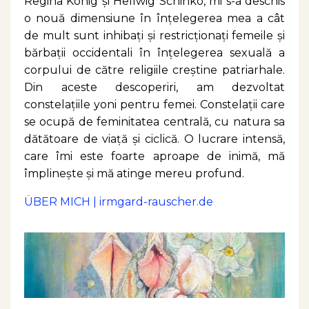
Regina König și Hellwig Schinko, mi s-a deschis
o nouă dimensiune în înțelegerea mea a cât
de mult sunt inhibați și restricționați femeile și
bărbații occidentali în înțelegerea sexuală a
corpului de către religiile creștine patriarhale.
Din aceste descoperiri, am dezvoltat
constelațiile yoni pentru femei. Constelații care
se ocupă de feminitatea centrală, cu natura sa
dătătoare de viață și ciclică. O lucrare intensă,
care îmi este foarte aproape de inimă, mă
împlinește și mă atinge mereu profund.
ÜBER MICH | irmgard-rauscher.de