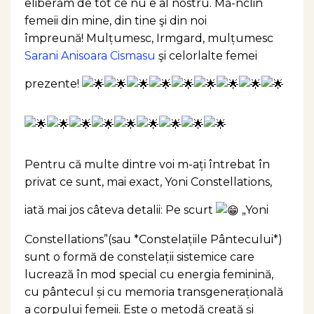
eliberăm de tot ce nu e al nostru. Mă-nclin
femeii din mine, din tine şi din noi
împreună! Mulțumesc, Irmgard, mulțumesc
Sarani Anisoara Cismasu
şi celorlalte femei
prezente!
Pentru că multe dintre voi m-ați întrebat în
privat ce sunt, mai exact, Yoni Constellations,
iată mai jos câteva detalii: Pe scurt
„Yoni
Constellations”(sau *Constelațiile Pântecului*)
sunt o formă de constelații sistemice care
lucrează în mod special cu energia feminină,
cu pântecul și cu memoria transgenerațională
a corpului femeii. Este o metodă creată și