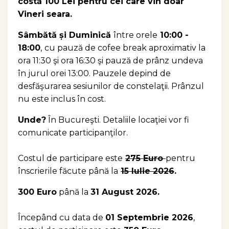
costă
100
Lei pentru cei care vin doar
Vineri seara.
Sâmbătă și Duminică
între orele
10:00 -
18:00
,
cu pauză de cofee break aproximativ la
ora 11:30 şi ora 16:30 şi pauză de prânz undeva
în jurul orei 13:00. Pauzele depind de
desfăşurarea sesiunilor de constelaţii.
Prânzul
nu este inclus în cost.
Unde?
În Bucureşti. Detaliile locaţiei vor fi
comunicate participanţilor.
Costul de participare este
275 Euro
pentru
înscrierile făcute până la
15 Iulie 2026
.
300 Euro
până la
31 August 2026.
Începând cu data de
01 Septembrie 2026
,