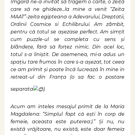
Imgard ne-a invitat să tragem o carte, o zeiță
care să ne ghideze...la mine a venit “Zeita
MAAT”-zeita egipteana a Adevarului, Dreptatii,
Ordinii Cosmice si Echilibrului. Am zâmbit,
pentru că totul se așezase perfect. Am simțit
cum puzzle-ul se completa cu sens și
blândețe, fără să forțez nimic. Din acel loc,
totul s-a liniștit. De asemenea, mi-a adus un
spațiu tare frumos în care s-a așezat, tot ceea
ce am primit și poate încă lucrează în mine in
retreat-ul din Franța (o sa fac o postare
separata
).
Acum am inteles mesajul primit de la Maria
Magdalena: “Simplul fapt că ești în corp de
femeie, aceasta este puterea:).” Și nu, nu
există vrăjitoare, nu există, este doar femeia