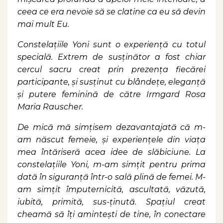
ceea ce era nevoie să se clatine ca eu să devin
mai mult Eu.
Constelațiile Yoni sunt o experiență cu totul
specială. Extrem de susținător a fost chiar
cercul sacru creat prin prezența fiecărei
participante, și susținut cu blândețe, eleganță
și putere feminină de către Irmgard Rosa
Maria Rauscher.
De mică mă simțisem dezavantajată că m-
am născut femeie, și experiențele din viața
mea întăriseră acea idee de slăbiciune. La
constelațiile Yoni, m-am simțit pentru prima
dată în siguranță într-o sală plină de femei. M-
am simțit împuternicită, ascultată, văzută,
iubită, primită, sus-ținută. Spațiul creat
cheamă să îți amintești de tine, în conectare