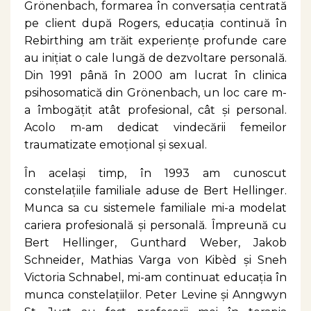
Grönenbach, formarea în conversația centrată
pe client după Rogers, educația continuă în
Rebirthing am trăit experiențe profunde care
au inițiat o cale lungă de dezvoltare personală.
Din 1991 până în 2000 am lucrat în clinica
psihosomatică din Grönenbach, un loc care m-
a îmbogățit atât profesional, cât și personal.
Acolo m-am dedicat vindecării femeilor
traumatizate emoțional și sexual.
În același timp, în 1993 am cunoscut
constelațiile familiale aduse de Bert Hellinger.
Munca sa cu sistemele familiale mi-a modelat
cariera profesională și personală. Împreună cu
Bert Hellinger, Gunthard Weber, Jakob
Schneider, Mathias Varga von Kibèd și Sneh
Victoria Schnabel, mi-am continuat educația în
munca constelațiilor. Peter Levine și Anngwyn