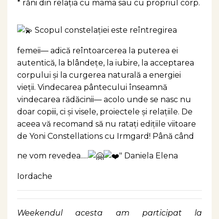
* răni din relația cu mama sau cu propriul corp.
Scopul constelației este reîntregirea
femeii— adică reîntoarcerea la puterea ei
autentică, la blândețe, la iubire, la acceptarea
corpului și la curgerea naturală a energiei
vieții. Vindecarea pântecului înseamnă
vindecarea rădăcinii— acolo unde se nasc nu
doar copiii, ci și visele, proiectele și relațiile. De
aceea vă recomand să nu ratați edițiile viitoare
de Yoni Constellations cu Irmgard! Până când
ne vom revedea.....
"
Daniela Elena
Iordache
Weekendul acesta am participat la