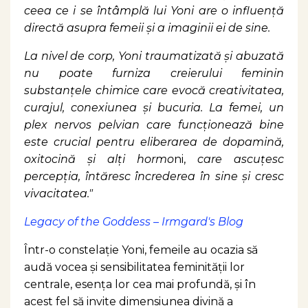
ceea ce i se întâmplă lui Yoni are o influență
directă asupra femeii și a imaginii ei de sine.
La nivel de corp, Yoni traumatizată și abuzată
nu poate furniza creierului feminin
substanțele chimice care evocă creativitatea,
curajul, conexiunea și bucuria. La femei, un
plex nervos pelvian care funcționează bine
este crucial pentru eliberarea de dopamină,
oxitocină și alți hormo
ni,
care ascuțesc
percepția, întăresc încrederea în sine și cresc
vivacitatea."
Legacy of the Goddess – Irmgard's Blog
Într-o constelație Yoni, femeile au ocazia să
audă vocea și sensibilitatea feminității lor
centrale, esența lor cea mai profundă, și în
acest fel să invite dimensiunea divină a