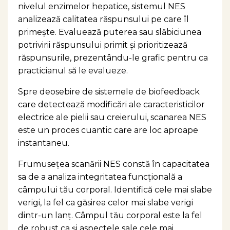
nivelul enzimelor hepatice, sistemul NES
analizează calitatea răspunsului pe care îl
primește. Evaluează puterea sau slăbiciunea
potrivirii răspunsului primit și prioritizează
răspunsurile, prezentându-le grafic pentru ca
practicianul să le evalueze.
Spre deosebire de sistemele de biofeedback
care detectează modificări ale caracteristicilor
electrice ale pielii sau creierului, scanarea NES
este un proces cuantic care are loc aproape
instantaneu.
Frumusețea scanării NES constă în capacitatea
sa de a analiza integritatea funcțională a
câmpului tău corporal. Identifică cele mai slabe
verigi, la fel ca găsirea celor mai slabe verigi
dintr-un lanț. Câmpul tău corporal este la fel
de robust ca și aspectele sale cele mai